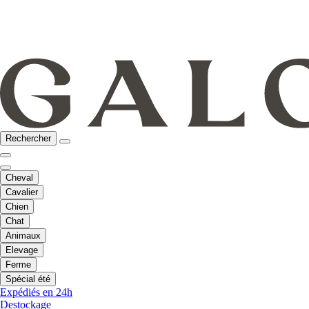
Rechercher
Cheval
Cavalier
Chien
Chat
Animaux
Elevage
Ferme
Spécial été
Expédiés en 24h
Destockage