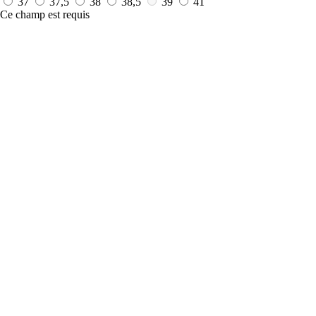
37
37,5
38
38,5
39
41
Ce champ est requis