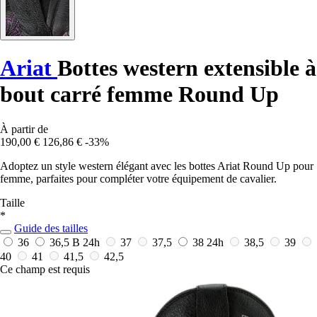
Ariat
Bottes western extensible à
bout carré femme Round Up
À partir de
190,00 €
126,86 €
-33%
Adoptez un style western élégant avec les bottes Ariat Round Up pour
femme, parfaites pour compléter votre équipement de cavalier.
Taille
*
Guide des tailles
36
36,5 B
24h
37
37,5
38
24h
38,5
39
40
41
41,5
42,5
Ce champ est requis