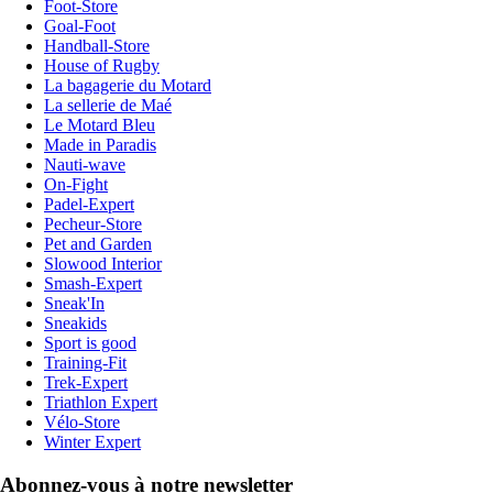
Foot-Store
Goal-Foot
Handball-Store
House of Rugby
La bagagerie du Motard
La sellerie de Maé
Le Motard Bleu
Made in Paradis
Nauti-wave
On-Fight
Padel-Expert
Pecheur-Store
Pet and Garden
Slowood Interior
Smash-Expert
Sneak'In
Sneakids
Sport is good
Training-Fit
Trek-Expert
Triathlon Expert
Vélo-Store
Winter Expert
Abonnez-vous à notre newsletter