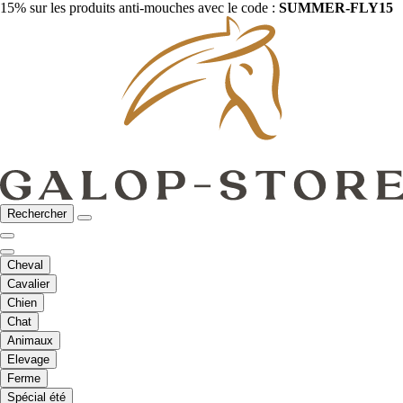
15% sur les produits anti-mouches avec le code :
SUMMER-FLY15
Rechercher
Cheval
Cavalier
Chien
Chat
Animaux
Elevage
Ferme
Spécial été