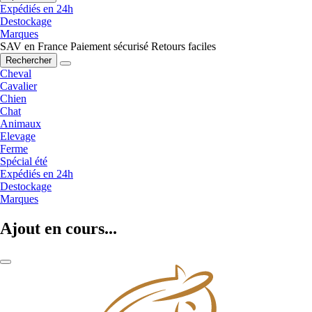
Expédiés en 24h
Destockage
Marques
SAV en France
Paiement sécurisé
Retours faciles
Rechercher
Cheval
Cavalier
Chien
Chat
Animaux
Elevage
Ferme
Spécial été
Expédiés en 24h
Destockage
Marques
Ajout en cours...