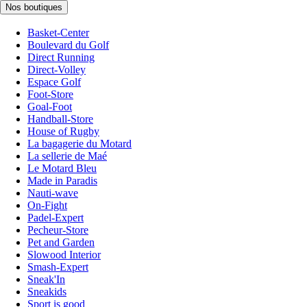
Nos boutiques
Basket-Center
Boulevard du Golf
Direct Running
Direct-Volley
Espace Golf
Foot-Store
Goal-Foot
Handball-Store
House of Rugby
La bagagerie du Motard
La sellerie de Maé
Le Motard Bleu
Made in Paradis
Nauti-wave
On-Fight
Padel-Expert
Pecheur-Store
Pet and Garden
Slowood Interior
Smash-Expert
Sneak'In
Sneakids
Sport is good