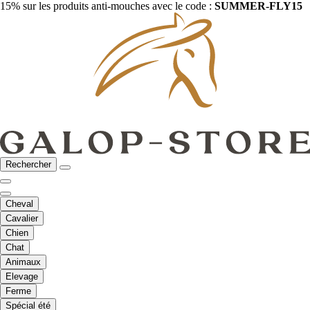
15% sur les produits anti-mouches avec le code :
SUMMER-FLY15
Rechercher
Cheval
Cavalier
Chien
Chat
Animaux
Elevage
Ferme
Spécial été