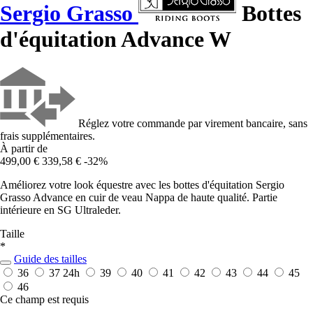
Sergio Grasso
Bottes
d'équitation Advance W
Réglez votre commande par virement bancaire, sans
frais supplémentaires.
À partir de
499,00 €
339,58 €
-32%
Améliorez votre look équestre avec les bottes d'équitation Sergio
Grasso Advance en cuir de veau Nappa de haute qualité. Partie
intérieure en SG Ultraleder.
Taille
*
Guide des tailles
36
37
24h
39
40
41
42
43
44
45
46
Ce champ est requis