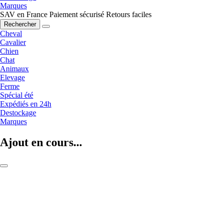
Marques
SAV en France
Paiement sécurisé
Retours faciles
Rechercher
Cheval
Cavalier
Chien
Chat
Animaux
Elevage
Ferme
Spécial été
Expédiés en 24h
Destockage
Marques
Ajout en cours...