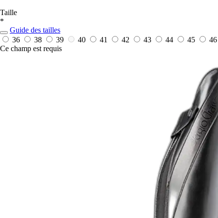
Taille
*
Guide des tailles
36
38
39
40
41
42
43
44
45
46
Ce champ est requis