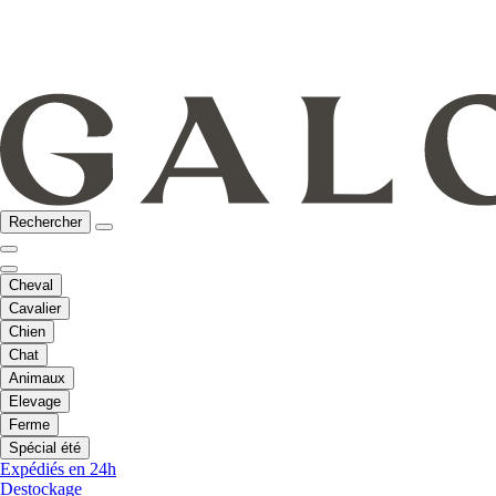
Rechercher
Cheval
Cavalier
Chien
Chat
Animaux
Elevage
Ferme
Spécial été
Expédiés en 24h
Destockage