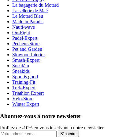
La bagagerie du Motard
La sellerie de Maé
Le Motard Bleu
Made in Paradis
Nauti-wave
On-Fight
Padel-Expert
Pecheur-Store
Pet and Garden
Slowood Interior
Smash-Expert
Sneak'In
Sneakids
Sport is good
Training-Fit
Trek-Expert
Triathlon Expert
Vélo-Store
Winter Expert
Abonnez-vous à notre newsletter
Profitez de -10% en vous inscrivant à notre newsletter
S'inscrire