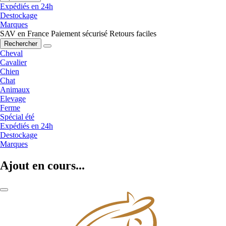
Expédiés en 24h
Destockage
Marques
SAV en France
Paiement sécurisé
Retours faciles
Rechercher
Cheval
Cavalier
Chien
Chat
Animaux
Elevage
Ferme
Spécial été
Expédiés en 24h
Destockage
Marques
Ajout en cours...