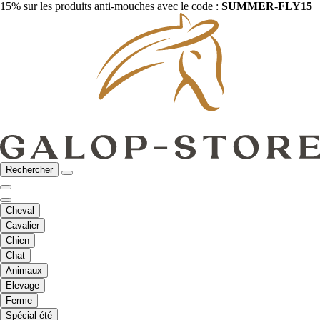
15% sur les produits anti-mouches avec le code :
SUMMER-FLY15
Rechercher
Cheval
Cavalier
Chien
Chat
Animaux
Elevage
Ferme
Spécial été