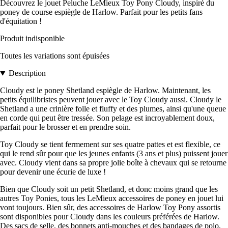
Découvrez le jouet Peluche LeMieux Toy Pony Cloudy, inspiré du
poney de course espiègle de Harlow. Parfait pour les petits fans
d'équitation !
Produit indisponible
Toutes les variations sont épuisées
Description
Cloudy est le poney Shetland espiègle de Harlow. Maintenant, les
petits équilibristes peuvent jouer avec le Toy Cloudy aussi. Cloudy le
Shetland a une crinière folle et fluffy et des plumes, ainsi qu'une queue
en corde qui peut être tressée. Son pelage est incroyablement doux,
parfait pour le brosser et en prendre soin.
Toy Cloudy se tient fermement sur ses quatre pattes et est flexible, ce
qui le rend sûr pour que les jeunes enfants (3 ans et plus) puissent jouer
avec. Cloudy vient dans sa propre jolie boîte à chevaux qui se retourne
pour devenir une écurie de luxe !
Bien que Cloudy soit un petit Shetland, et donc moins grand que les
autres Toy Ponies, tous les LeMieux accessoires de poney en jouet lui
vont toujours. Bien sûr, des accessoires de Harlow Toy Pony assortis
sont disponibles pour Cloudy dans les couleurs préférées de Harlow.
Des sacs de selle, des bonnets anti-mouches et des bandages de polo,