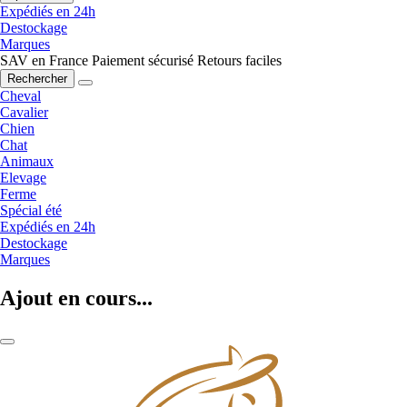
Expédiés en 24h
Destockage
Marques
SAV en France
Paiement sécurisé
Retours faciles
Rechercher
Cheval
Cavalier
Chien
Chat
Animaux
Elevage
Ferme
Spécial été
Expédiés en 24h
Destockage
Marques
Ajout en cours...