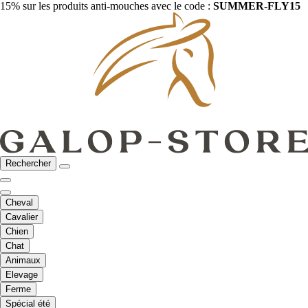
15% sur les produits anti-mouches avec le code :
SUMMER-FLY15
Rechercher
Cheval
Cavalier
Chien
Chat
Animaux
Elevage
Ferme
Spécial été