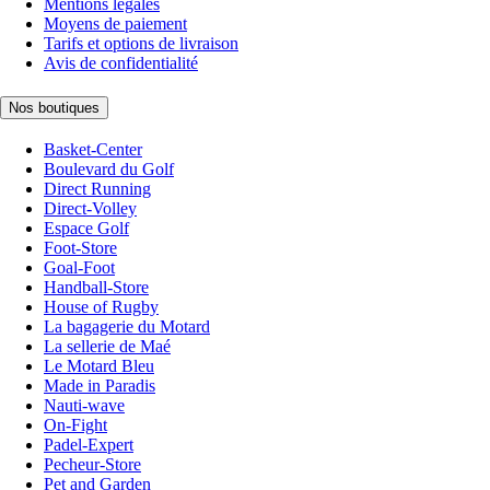
Mentions légales
Moyens de paiement
Tarifs et options de livraison
Avis de confidentialité
Nos boutiques
Basket-Center
Boulevard du Golf
Direct Running
Direct-Volley
Espace Golf
Foot-Store
Goal-Foot
Handball-Store
House of Rugby
La bagagerie du Motard
La sellerie de Maé
Le Motard Bleu
Made in Paradis
Nauti-wave
On-Fight
Padel-Expert
Pecheur-Store
Pet and Garden