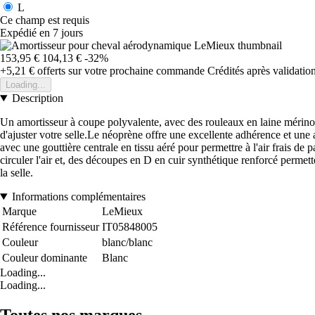
L
Ce champ est requis
Expédié en 7 jours
153,95 €
104,13 €
-32%
+5,21 €
offerts sur votre prochaine commande
Crédités après validati
Loading...
Description
Un amortisseur à coupe polyvalente, avec des rouleaux en laine mérinos
d'ajuster votre selle.Le néoprène offre une excellente adhérence et une a
avec une gouttière centrale en tissu aéré pour permettre à l'air frais de
circuler l'air et, des découpes en D en cuir synthétique renforcé perme
la selle.
Informations complémentaires
Marque
LeMieux
Référence fournisseur
IT05848005
Couleur
blanc/blanc
Couleur dominante
Blanc
Loading...
Loading...
Toutes nos marques