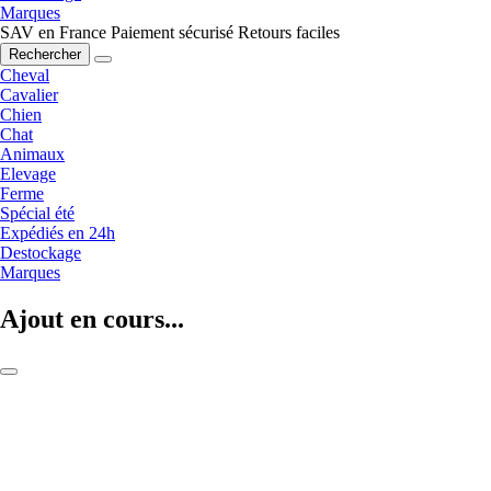
Marques
SAV en France
Paiement sécurisé
Retours faciles
Rechercher
Cheval
Cavalier
Chien
Chat
Animaux
Elevage
Ferme
Spécial été
Expédiés en 24h
Destockage
Marques
Ajout en cours...