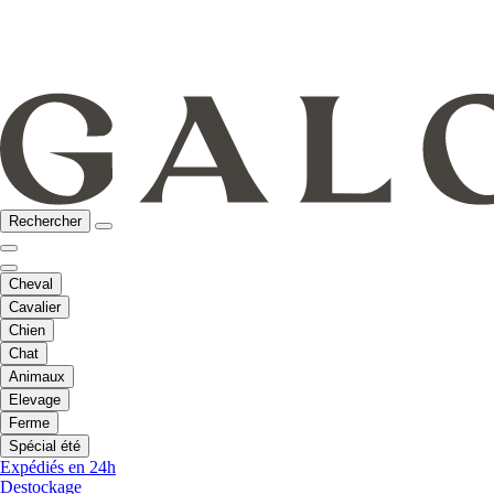
Rechercher
Cheval
Cavalier
Chien
Chat
Animaux
Elevage
Ferme
Spécial été
Expédiés en 24h
Destockage