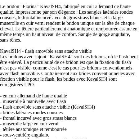
Le bridon "Florina" KavalSH4, fabriqué en cuir allemand de haute
qualité, impressionne par son élégance : Les sangles latérales rondes
cousues, le frontal incurvé avec de gros strass blancs et la large
muserolle en cuir verni rendent le bridon unique sur la tête de chaque
cheval. La têtière particulièrement anatomique et rembourrée assure en
même temps un haut niveau de confort. Sangle de gorge angulaire,
sans rênes.
KavalSH4 - flash amovible sans attache visible
Les bridons avec l'ajout "KavalSH4" sont des bridons, où le flash peut
être enlevé. La particularité de ce bridon est que la fixation du flash
n'est pas visible, comme c'est le cas pour les bridons conventionnels
avec flash amovible. Contrairement aux brides conventionnelles avec
fixation visible pour le flash, les brides avec KavalSH4 sont
enregistrées LPO.
- en cuir allemand de haute qualité
- muserolle à manivelle avec flash
- flash amovible sans attache visible (KavalSH4)
- brides latérales rondes cousues
- frontal incurvé avec gros strass blancs
- muserolle large en cuir verni
- têtière anatomique et rembourrée
- sous-ventrière angulaire