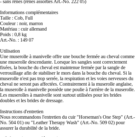
- sans rênes (rênes assorties Art.-No. 222 05)
Informations complémentaires
Taille : Cob, Full
Couleur : noir, marron
Matériau : cuir allemand
Poids : 0,8 kg
Art.-No. : 149 07
Utilisation
Une muserolle à manivelle offre une bouche fermée au cheval comme
une muserolle descendante. Lorsque les sangles sont correctement
fixées, la bouche du cheval est maintenue fermée par la sangle de
verrouillage afin de stabiliser le mors dans la bouche du cheval. Si la
muserolle n'est pas trop serrée, la respiration et les voies nerveuses du
cheval ne seront pas affectées. Contrairement à la muserolle anglaise,
la muserolle à manivelle possède une poulie à l'arrière de la muserolle.
Les muserolles à manivelle sont surtout utilisées pour les brides
doubles et les brides de dressage.
Instructions d'entretien
Nous recommandons l'entretien du cuir "Horseman's One Step" (Art.-
No. 504 01) ou "Leather Therapy Wash" (Art.-No. 509 02) pour
assurer la durabilité de la bride.