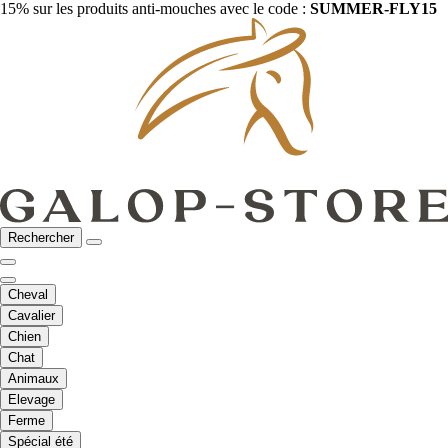
15% sur les produits anti-mouches avec le code :
SUMMER-FLY15
Rechercher
Cheval
Cavalier
Chien
Chat
Animaux
Elevage
Ferme
Spécial été