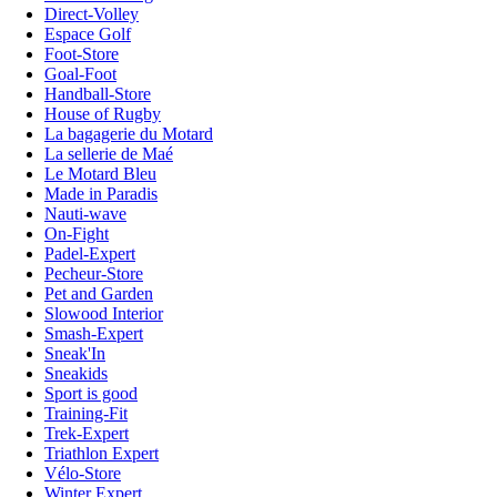
Direct-Volley
Espace Golf
Foot-Store
Goal-Foot
Handball-Store
House of Rugby
La bagagerie du Motard
La sellerie de Maé
Le Motard Bleu
Made in Paradis
Nauti-wave
On-Fight
Padel-Expert
Pecheur-Store
Pet and Garden
Slowood Interior
Smash-Expert
Sneak'In
Sneakids
Sport is good
Training-Fit
Trek-Expert
Triathlon Expert
Vélo-Store
Winter Expert