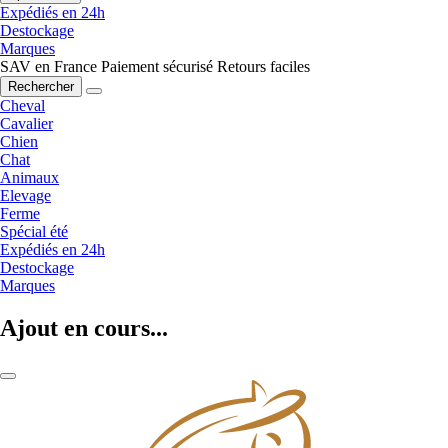
Expédiés en 24h
Destockage
Marques
SAV en France
Paiement sécurisé
Retours faciles
Rechercher
Cheval
Cavalier
Chien
Chat
Animaux
Elevage
Ferme
Spécial été
Expédiés en 24h
Destockage
Marques
Ajout en cours...