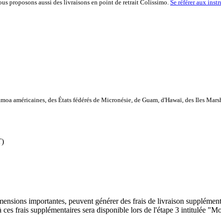
vous proposons aussi des livraisons en point de retrait Colissimo.
Se référer aux inst
moa américaines, des États fédérés de Micronésie, de Guam, d'Hawaï, des Iles Marsha
T)
s dimensions importantes, peuvent générer des frais de livraison suppléme
à ces frais supplémentaires sera disponible lors de l'étape 3 intitulée "M