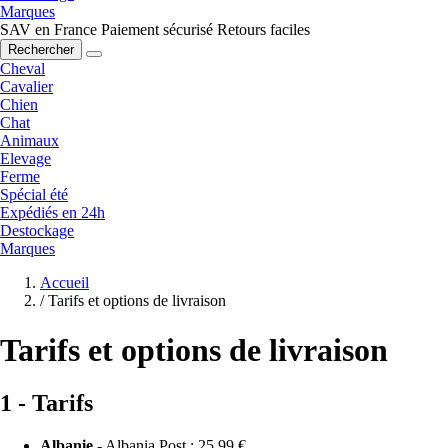
Marques
SAV en France
Paiement sécurisé
Retours faciles
Rechercher
Cheval
Cavalier
Chien
Chat
Animaux
Elevage
Ferme
Spécial été
Expédiés en 24h
Destockage
Marques
Accueil
/
Tarifs et options de livraison
Tarifs et options de livraison
1 - Tarifs
Albanie
- Albania Post :
25,99 €