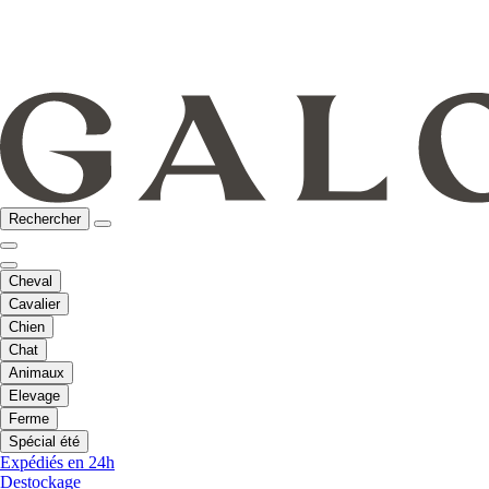
Rechercher
Cheval
Cavalier
Chien
Chat
Animaux
Elevage
Ferme
Spécial été
Expédiés en 24h
Destockage