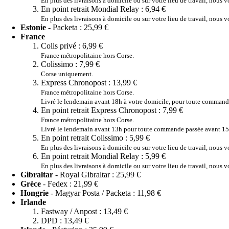
En plus des livraisons à domicile ou sur votre lieu de travail, nous 
En point retrait Mondial Relay :
6,94 €
En plus des livraisons à domicile ou sur votre lieu de travail, nous 
Estonie
- Packeta :
25,99 €
France
Colis privé :
6,99 €
France métropolitaine hors Corse.
Colissimo :
7,99 €
Corse uniquement.
Express Chronopost :
13,99 €
France métropolitaine hors Corse.
Livré le lendemain avant 18h à votre domicile, pour toute commande 
En point retrait Express Chronopost :
7,99 €
France métropolitaine hors Corse.
Livré le lendemain avant 13h pour toute commande passée avant 15h
En point retrait Colissimo :
5,99 €
En plus des livraisons à domicile ou sur votre lieu de travail, nous 
En point retrait Mondial Relay :
5,99 €
En plus des livraisons à domicile ou sur votre lieu de travail, nous 
Gibraltar
- Royal Gibraltar :
25,99 €
Grèce
- Fedex :
21,99 €
Hongrie
- Magyar Posta / Packeta :
11,98 €
Irlande
Fastway / Anpost :
13,49 €
DPD :
13,49 €