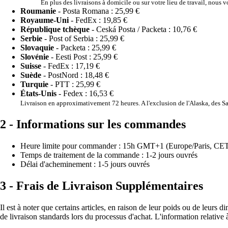
En plus des livraisons à domicile ou sur votre lieu de travail, nous 
Roumanie
- Posta Romana :
25,99 €
Royaume-Uni
- FedEx :
19,85 €
République tchèque
- Ceská Posta / Packeta :
10,76 €
Serbie
- Post of Serbia :
25,99 €
Slovaquie
- Packeta :
25,99 €
Slovénie
- Eesti Post :
25,99 €
Suisse
- FedEx :
17,19 €
Suède
- PostNord :
18,48 €
Turquie
- PTT :
25,99 €
États-Unis
- Fedex :
16,53 €
Livraison en approximativement 72 heures. A l'exclusion de l'Alaska, des Sa
2 - Informations sur les commandes
Heure limite pour commander : 15h GMT+1 (Europe/Paris, CE
Temps de traitement de la commande : 1-2 jours ouvrés
Délai d'acheminement : 1-5 jours ouvrés
3 - Frais de Livraison Supplémentaires
Il est à noter que certains articles, en raison de leur poids ou de leur
de livraison standards lors du processus d'achat. L'information relative 