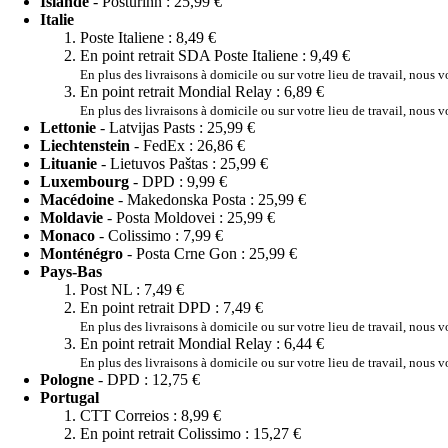
Islande
- Pósturinn :
25,99 €
Italie
Poste Italiene :
8,49 €
En point retrait SDA Poste Italiene :
9,49 €
En plus des livraisons à domicile ou sur votre lieu de travail, nous 
En point retrait Mondial Relay :
6,89 €
En plus des livraisons à domicile ou sur votre lieu de travail, nous 
Lettonie
- Latvijas Pasts :
25,99 €
Liechtenstein
- FedEx :
26,86 €
Lituanie
- Lietuvos Paštas :
25,99 €
Luxembourg
- DPD :
9,99 €
Macédoine
- Makedonska Posta :
25,99 €
Moldavie
- Posta Moldovei :
25,99 €
Monaco
- Colissimo :
7,99 €
Monténégro
- Posta Crne Gon :
25,99 €
Pays-Bas
Post NL :
7,49 €
En point retrait DPD :
7,49 €
En plus des livraisons à domicile ou sur votre lieu de travail, nous 
En point retrait Mondial Relay :
6,44 €
En plus des livraisons à domicile ou sur votre lieu de travail, nous 
Pologne
- DPD :
12,75 €
Portugal
CTT Correios :
8,99 €
En point retrait Colissimo :
15,27 €