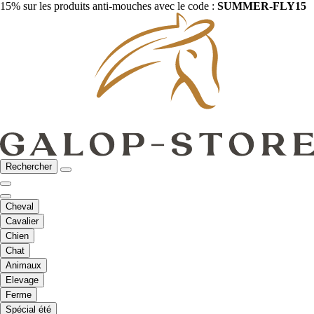
15% sur les produits anti-mouches avec le code :
SUMMER-FLY15
Rechercher
Cheval
Cavalier
Chien
Chat
Animaux
Elevage
Ferme
Spécial été