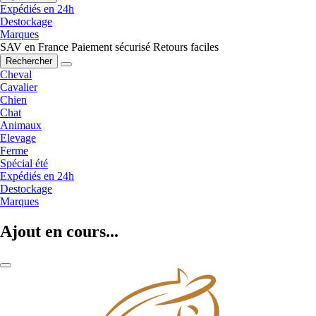
Expédiés en 24h
Destockage
Marques
SAV en France
Paiement sécurisé
Retours faciles
Rechercher
Cheval
Cavalier
Chien
Chat
Animaux
Elevage
Ferme
Spécial été
Expédiés en 24h
Destockage
Marques
Ajout en cours...