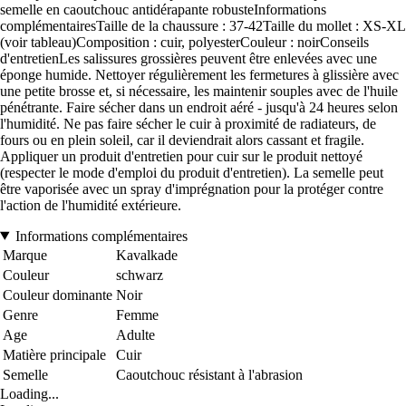
semelle en caoutchouc antidérapante robusteInformations
complémentairesTaille de la chaussure : 37-42Taille du mollet : XS-XL
(voir tableau)Composition : cuir, polyesterCouleur : noirConseils
d'entretienLes salissures grossières peuvent être enlevées avec une
éponge humide. Nettoyer régulièrement les fermetures à glissière avec
une petite brosse et, si nécessaire, les maintenir souples avec de l'huile
pénétrante. Faire sécher dans un endroit aéré - jusqu'à 24 heures selon
l'humidité. Ne pas faire sécher le cuir à proximité de radiateurs, de
fours ou en plein soleil, car il deviendrait alors cassant et fragile.
Appliquer un produit d'entretien pour cuir sur le produit nettoyé
(respecter le mode d'emploi du produit d'entretien). La semelle peut
être vaporisée avec un spray d'imprégnation pour la protéger contre
l'action de l'humidité extérieure.
Informations complémentaires
Marque
Kavalkade
Couleur
schwarz
Couleur dominante
Noir
Genre
Femme
Age
Adulte
Matière principale
Cuir
Semelle
Caoutchouc résistant à l'abrasion
Loading...