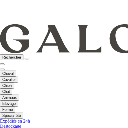
Rechercher
Cheval
Cavalier
Chien
Chat
Animaux
Elevage
Ferme
Spécial été
Expédiés en 24h
Destockage