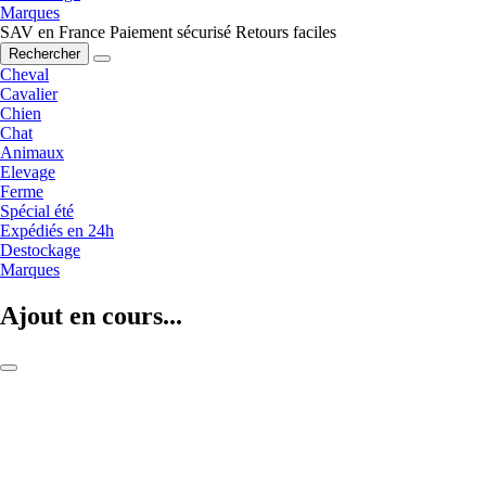
Marques
SAV en France
Paiement sécurisé
Retours faciles
Rechercher
Cheval
Cavalier
Chien
Chat
Animaux
Elevage
Ferme
Spécial été
Expédiés en 24h
Destockage
Marques
Ajout en cours...