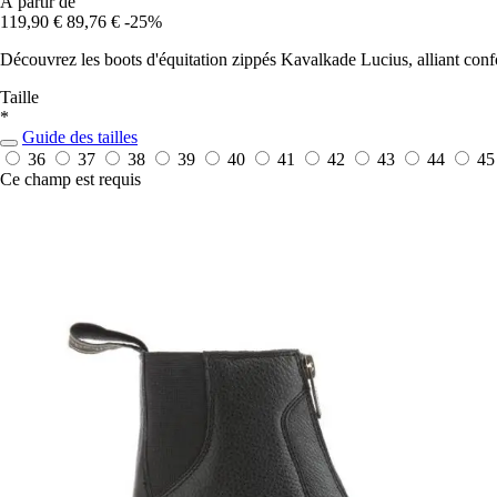
À partir de
119,90 €
89,76 €
-25%
Découvrez les boots d'équitation zippés Kavalkade Lucius, alliant confo
Taille
*
Guide des tailles
36
37
38
39
40
41
42
43
44
45
Ce champ est requis