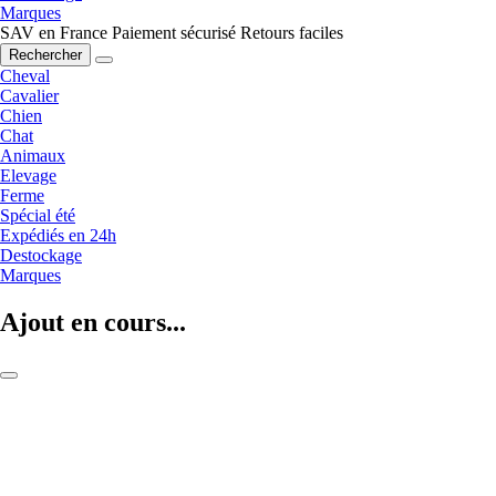
Marques
SAV en France
Paiement sécurisé
Retours faciles
Rechercher
Cheval
Cavalier
Chien
Chat
Animaux
Elevage
Ferme
Spécial été
Expédiés en 24h
Destockage
Marques
Ajout en cours...