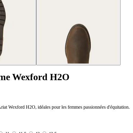
mme Wexford H2O
s Ariat Wexford H2O, idéales pour les femmes passionnées d'équitation.