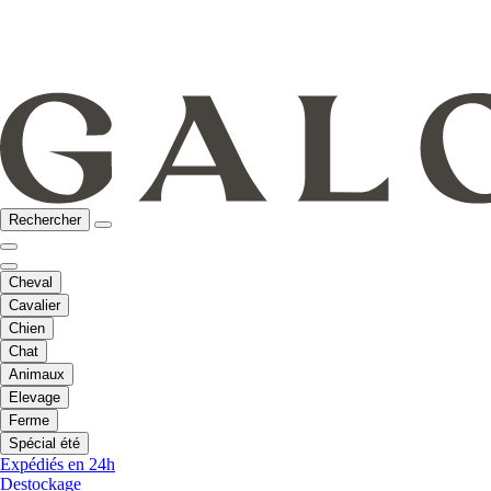
Rechercher
Cheval
Cavalier
Chien
Chat
Animaux
Elevage
Ferme
Spécial été
Expédiés en 24h
Destockage