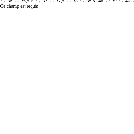
36
36,5 B
37
37,5
38
38,5
24h
39
40
Ce champ est requis