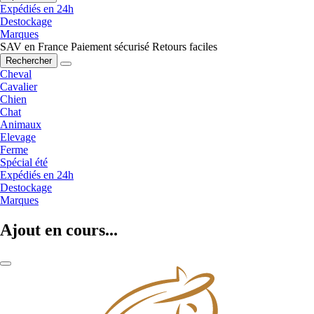
Expédiés en 24h
Destockage
Marques
SAV en France
Paiement sécurisé
Retours faciles
Rechercher
Cheval
Cavalier
Chien
Chat
Animaux
Elevage
Ferme
Spécial été
Expédiés en 24h
Destockage
Marques
Ajout en cours...