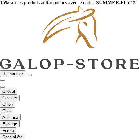
15% sur les produits anti-mouches avec le code :
SUMMER-FLY15
Rechercher
Cheval
Cavalier
Chien
Chat
Animaux
Elevage
Ferme
Spécial été