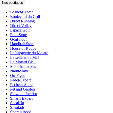
Nos boutiques
Basket-Center
Boulevard du Golf
Direct Running
Direct-Volley
Espace Golf
Foot-Store
Goal-Foot
Handball-Store
House of Rugby
La bagagerie du Motard
La sellerie de Maé
Le Motard Bleu
Made in Paradis
Nauti-wave
On-Fight
Padel-Expert
Pecheur-Store
Pet and Garden
Slowood Interior
Smash-Expert
Sneak'In
Sneakids
Sport is good