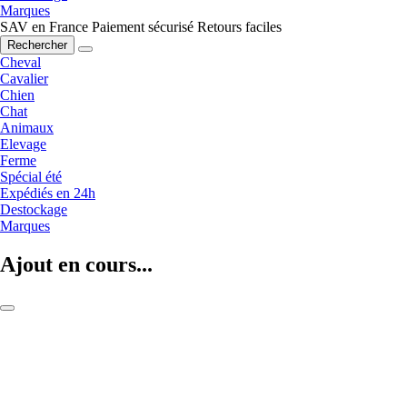
Marques
SAV en France
Paiement sécurisé
Retours faciles
Rechercher
Cheval
Cavalier
Chien
Chat
Animaux
Elevage
Ferme
Spécial été
Expédiés en 24h
Destockage
Marques
Ajout en cours...