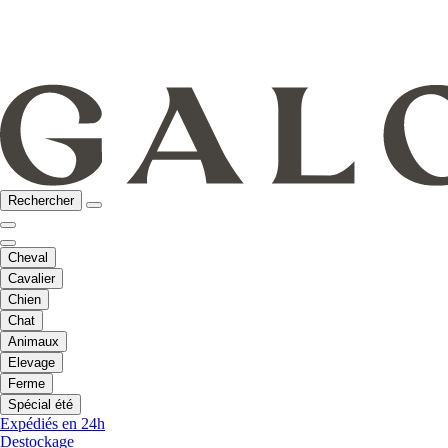
Rechercher
Cheval
Cavalier
Chien
Chat
Animaux
Elevage
Ferme
Spécial été
Expédiés en 24h
Destockage