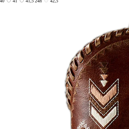
40
41
41,5
24h
42,5