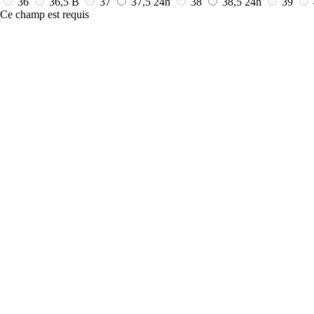
36
36,5 B
37
37,5
24h
38
38,5
24h
39
Ce champ est requis