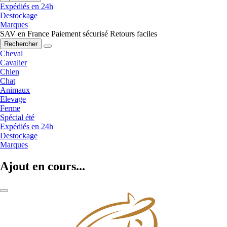
Expédiés en 24h
Destockage
Marques
SAV en France
Paiement sécurisé
Retours faciles
Rechercher
Cheval
Cavalier
Chien
Chat
Animaux
Elevage
Ferme
Spécial été
Expédiés en 24h
Destockage
Marques
Ajout en cours...