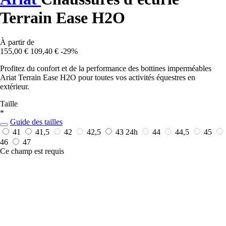
Terrain Ease H2O
À partir de
155,00 €
109,40 €
-29%
Profitez du confort et de la performance des bottines imperméables
Ariat Terrain Ease H2O pour toutes vos activités équestres en
extérieur.
Taille
*
Guide des tailles
41
41,5
42
42,5
43
24h
44
44,5
45
46
47
Ce champ est requis