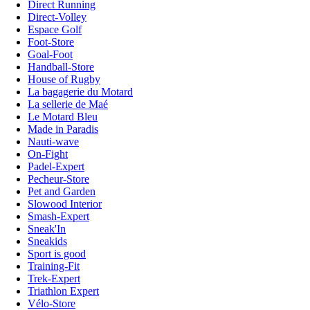
Direct Running
Direct-Volley
Espace Golf
Foot-Store
Goal-Foot
Handball-Store
House of Rugby
La bagagerie du Motard
La sellerie de Maé
Le Motard Bleu
Made in Paradis
Nauti-wave
On-Fight
Padel-Expert
Pecheur-Store
Pet and Garden
Slowood Interior
Smash-Expert
Sneak'In
Sneakids
Sport is good
Training-Fit
Trek-Expert
Triathlon Expert
Vélo-Store