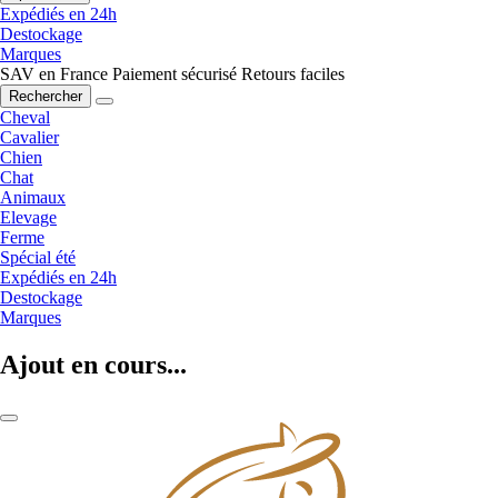
Expédiés en 24h
Destockage
Marques
SAV en France
Paiement sécurisé
Retours faciles
Rechercher
Cheval
Cavalier
Chien
Chat
Animaux
Elevage
Ferme
Spécial été
Expédiés en 24h
Destockage
Marques
Ajout en cours...