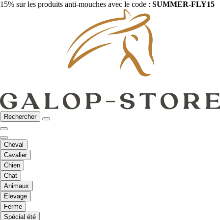
15% sur les produits anti-mouches avec le code :
SUMMER-FLY15
Rechercher
Cheval
Cavalier
Chien
Chat
Animaux
Elevage
Ferme
Spécial été