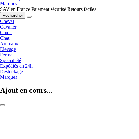
Marques
SAV en France
Paiement sécurisé
Retours faciles
Rechercher
Cheval
Cavalier
Chien
Chat
Animaux
Elevage
Ferme
Spécial été
Expédiés en 24h
Destockage
Marques
Ajout en cours...