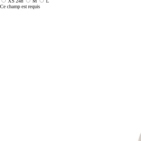
XS
24h
M
L
Ce champ est requis