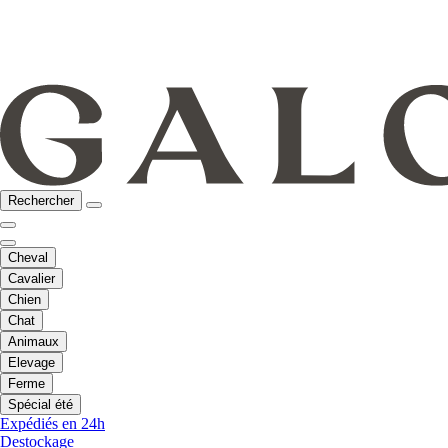
Rechercher
Cheval
Cavalier
Chien
Chat
Animaux
Elevage
Ferme
Spécial été
Expédiés en 24h
Destockage