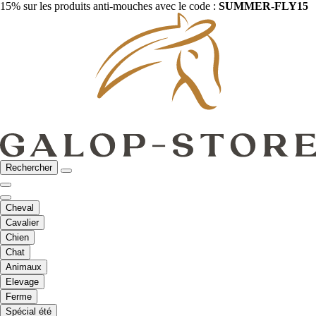
15% sur les produits anti-mouches avec le code :
SUMMER-FLY15
Rechercher
Cheval
Cavalier
Chien
Chat
Animaux
Elevage
Ferme
Spécial été