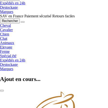
Expédiés en 24h
Destockage
Marques
SAV en France
Paiement sécurisé
Retours faciles
Rechercher
Cheval
Cavalier
Chien
Chat
Animaux
Elevage
Ferme
Spécial été
Expédiés en 24h
Destockage
Marques
Ajout en cours...