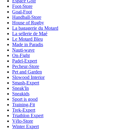
Espace Golf
Foot-Store
Goal-Foot
Handball-Store
House of Rugby
La bagagerie du Motard
La sellerie de Maé
Le Motard Bleu
Made in Paradis
Nauti-wave
On-Fight
Padel-Expert
Pecheur-Store
Pet and Garden
Slowood Interior
Smash-Expert
Sneak'In
Sneakids
Sport is good
Training-Fit
Trek-Expert
Triathlon Expert
Vélo-Store
Winter Expert