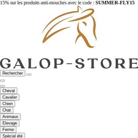
15% sur les produits anti-mouches avec le code :
SUMMER-FLY15
Rechercher
Cheval
Cavalier
Chien
Chat
Animaux
Elevage
Ferme
Spécial été