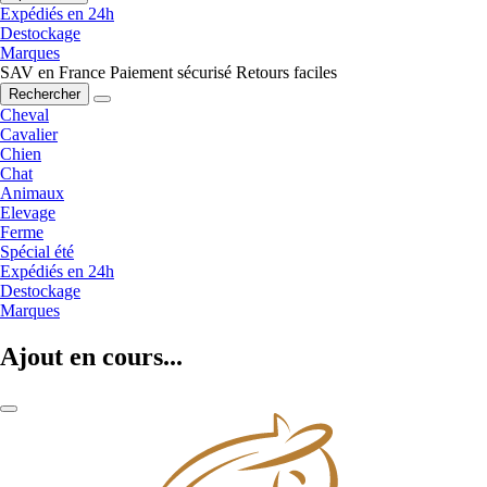
Expédiés en 24h
Destockage
Marques
SAV en France
Paiement sécurisé
Retours faciles
Rechercher
Cheval
Cavalier
Chien
Chat
Animaux
Elevage
Ferme
Spécial été
Expédiés en 24h
Destockage
Marques
Ajout en cours...