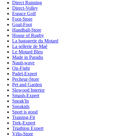
Direct Running
Direct-Volley
Espace Golf
Foot-Store
Goal-Foot
Handball-Store
House of Rugby
La bagagerie du Motard
La sellerie de Maé
Le Motard Bleu
Made in Paradis
Nauti-wave
On-Fight
Padel-Expert
Pecheur-Store
Pet and Garden
Slowood Interior
Smash-Expert
Sneak'In
Sneakids
Sport is good
Training-Fit
Trek-Expert
Triathlon Expert
Vélo-Store