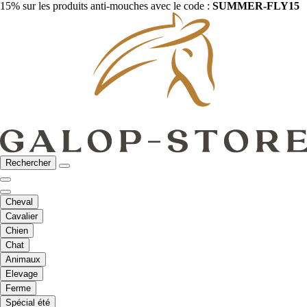
15% sur les produits anti-mouches avec le code :
SUMMER-FLY15
Rechercher
Cheval
Cavalier
Chien
Chat
Animaux
Elevage
Ferme
Spécial été