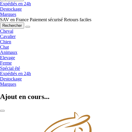
Expédiés en 24h
Destockage
Marques
SAV en France
Paiement sécurisé
Retours faciles
Rechercher
Cheval
Cavalier
Chien
Chat
Animaux
Elevage
Ferme
Spécial été
Expédiés en 24h
Destockage
Marques
Ajout en cours...