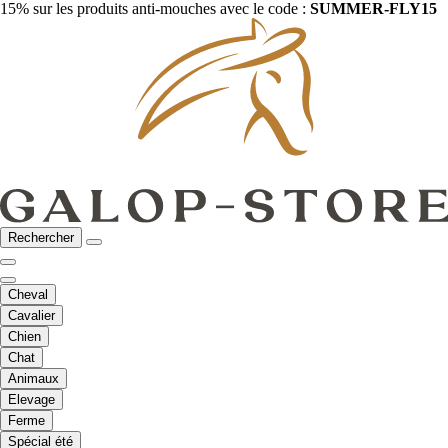
15% sur les produits anti-mouches avec le code :
SUMMER-FLY15
Rechercher
Cheval
Cavalier
Chien
Chat
Animaux
Elevage
Ferme
Spécial été