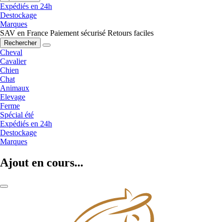
Expédiés en 24h
Destockage
Marques
SAV en France
Paiement sécurisé
Retours faciles
Rechercher
Cheval
Cavalier
Chien
Chat
Animaux
Elevage
Ferme
Spécial été
Expédiés en 24h
Destockage
Marques
Ajout en cours...