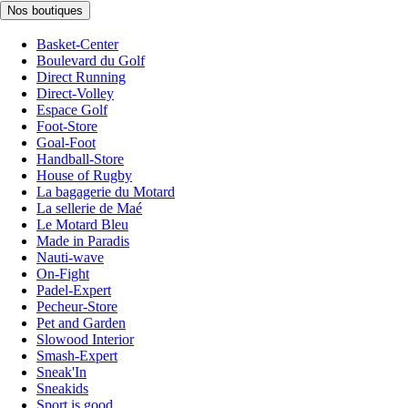
Nos boutiques
Basket-Center
Boulevard du Golf
Direct Running
Direct-Volley
Espace Golf
Foot-Store
Goal-Foot
Handball-Store
House of Rugby
La bagagerie du Motard
La sellerie de Maé
Le Motard Bleu
Made in Paradis
Nauti-wave
On-Fight
Padel-Expert
Pecheur-Store
Pet and Garden
Slowood Interior
Smash-Expert
Sneak'In
Sneakids
Sport is good