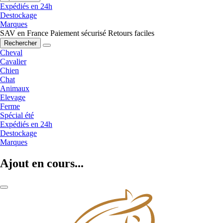
Expédiés en 24h
Destockage
Marques
SAV en France
Paiement sécurisé
Retours faciles
Rechercher
Cheval
Cavalier
Chien
Chat
Animaux
Elevage
Ferme
Spécial été
Expédiés en 24h
Destockage
Marques
Ajout en cours...