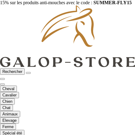
15% sur les produits anti-mouches avec le code :
SUMMER-FLY15
Rechercher
Cheval
Cavalier
Chien
Chat
Animaux
Elevage
Ferme
Spécial été