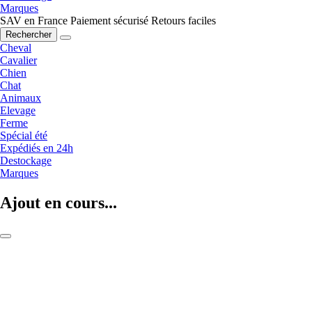
Marques
SAV en France
Paiement sécurisé
Retours faciles
Rechercher
Cheval
Cavalier
Chien
Chat
Animaux
Elevage
Ferme
Spécial été
Expédiés en 24h
Destockage
Marques
Ajout en cours...