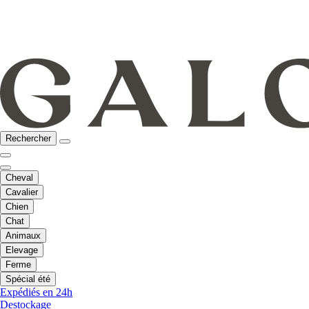
Rechercher
Cheval
Cavalier
Chien
Chat
Animaux
Elevage
Ferme
Spécial été
Expédiés en 24h
Destockage