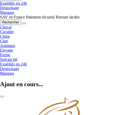
Expédiés en 24h
Destockage
Marques
SAV en France
Paiement sécurisé
Retours faciles
Rechercher
Cheval
Cavalier
Chien
Chat
Animaux
Elevage
Ferme
Spécial été
Expédiés en 24h
Destockage
Marques
Ajout en cours...