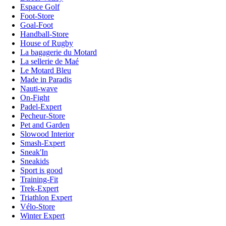
Espace Golf
Foot-Store
Goal-Foot
Handball-Store
House of Rugby
La bagagerie du Motard
La sellerie de Maé
Le Motard Bleu
Made in Paradis
Nauti-wave
On-Fight
Padel-Expert
Pecheur-Store
Pet and Garden
Slowood Interior
Smash-Expert
Sneak'In
Sneakids
Sport is good
Training-Fit
Trek-Expert
Triathlon Expert
Vélo-Store
Winter Expert