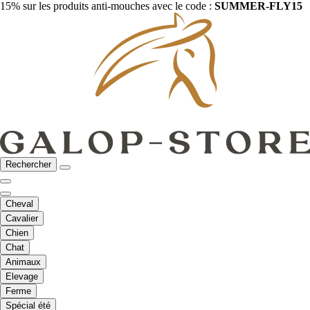
15% sur les produits anti-mouches avec le code :
SUMMER-FLY15
Rechercher
Cheval
Cavalier
Chien
Chat
Animaux
Elevage
Ferme
Spécial été