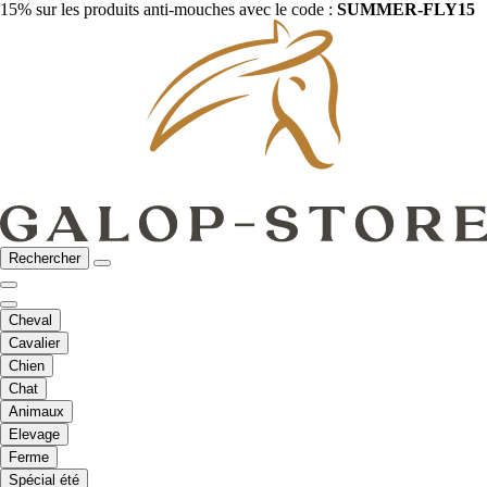
15% sur les produits anti-mouches avec le code :
SUMMER-FLY15
Rechercher
Cheval
Cavalier
Chien
Chat
Animaux
Elevage
Ferme
Spécial été