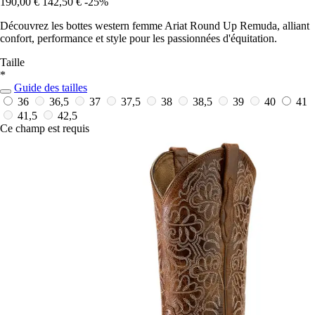
190,00 €
142,50 €
-25%
Découvrez les bottes western femme Ariat Round Up Remuda, alliant
confort, performance et style pour les passionnées d'équitation.
Taille
*
Guide des tailles
36
36,5
37
37,5
38
38,5
39
40
41
41,5
42,5
Ce champ est requis