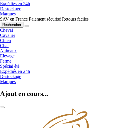
Expédiés en 24h
Destockage
Marques
SAV en France
Paiement sécurisé
Retours faciles
Rechercher
Cheval
Cavalier
Chien
Chat
Animaux
Elevage
Ferme
Spécial été
Expédiés en 24h
Destockage
Marques
Ajout en cours...