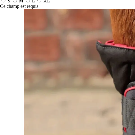
S
M
L
XL
Ce champ est requis