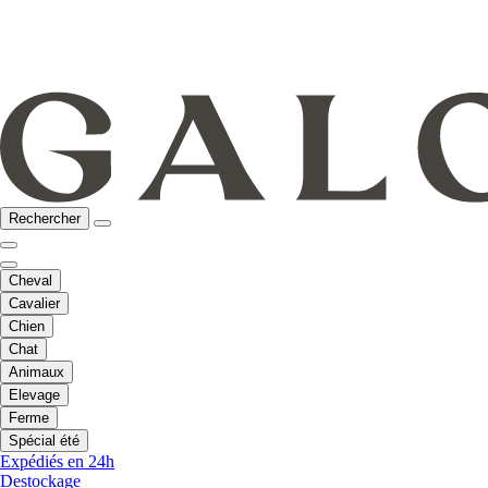
Rechercher
Cheval
Cavalier
Chien
Chat
Animaux
Elevage
Ferme
Spécial été
Expédiés en 24h
Destockage