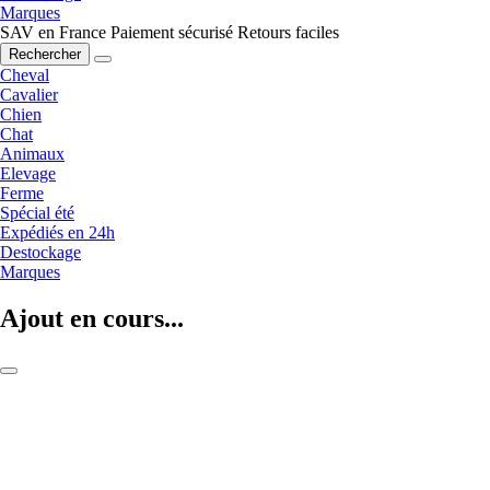
Marques
SAV en France
Paiement sécurisé
Retours faciles
Rechercher
Cheval
Cavalier
Chien
Chat
Animaux
Elevage
Ferme
Spécial été
Expédiés en 24h
Destockage
Marques
Ajout en cours...