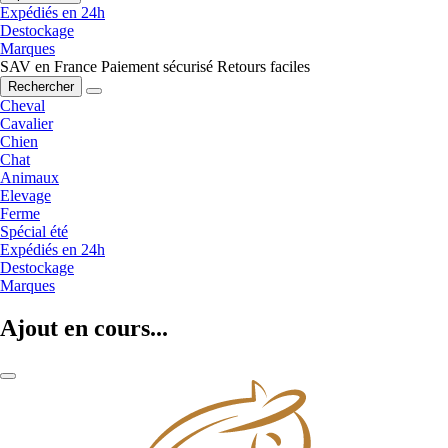
Expédiés en 24h
Destockage
Marques
SAV en France
Paiement sécurisé
Retours faciles
Rechercher
Cheval
Cavalier
Chien
Chat
Animaux
Elevage
Ferme
Spécial été
Expédiés en 24h
Destockage
Marques
Ajout en cours...