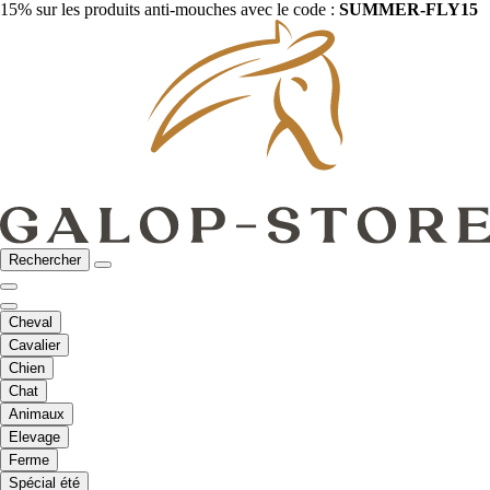
15% sur les produits anti-mouches avec le code :
SUMMER-FLY15
Rechercher
Cheval
Cavalier
Chien
Chat
Animaux
Elevage
Ferme
Spécial été