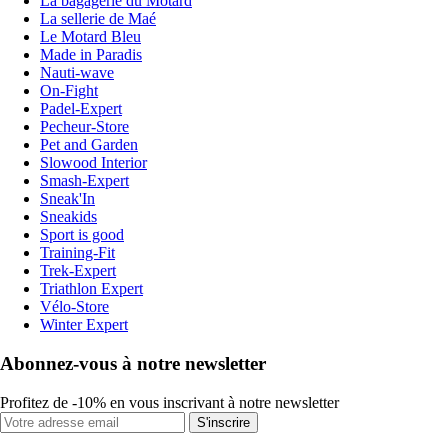
La bagagerie du Motard
La sellerie de Maé
Le Motard Bleu
Made in Paradis
Nauti-wave
On-Fight
Padel-Expert
Pecheur-Store
Pet and Garden
Slowood Interior
Smash-Expert
Sneak'In
Sneakids
Sport is good
Training-Fit
Trek-Expert
Triathlon Expert
Vélo-Store
Winter Expert
Abonnez-vous à notre newsletter
Profitez de -10% en vous inscrivant à notre newsletter
S'inscrire