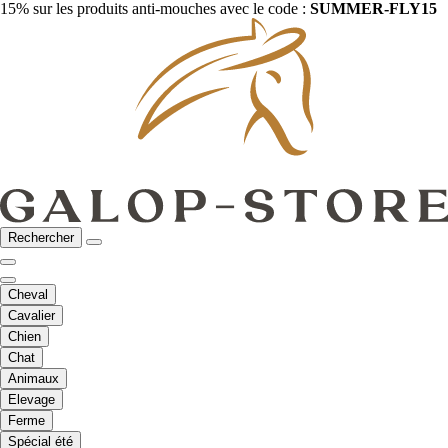
15% sur les produits anti-mouches avec le code :
SUMMER-FLY15
Rechercher
Cheval
Cavalier
Chien
Chat
Animaux
Elevage
Ferme
Spécial été