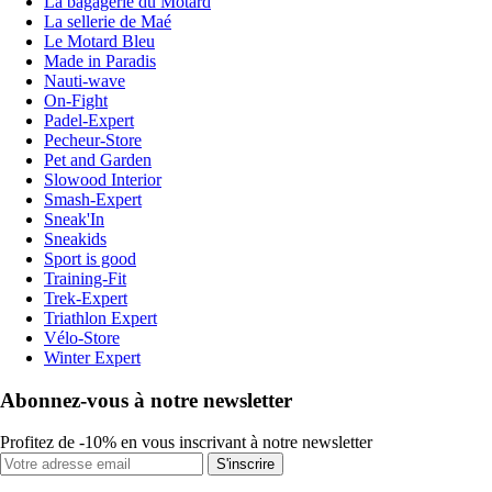
La bagagerie du Motard
La sellerie de Maé
Le Motard Bleu
Made in Paradis
Nauti-wave
On-Fight
Padel-Expert
Pecheur-Store
Pet and Garden
Slowood Interior
Smash-Expert
Sneak'In
Sneakids
Sport is good
Training-Fit
Trek-Expert
Triathlon Expert
Vélo-Store
Winter Expert
Abonnez-vous à notre newsletter
Profitez de -10% en vous inscrivant à notre newsletter
S'inscrire