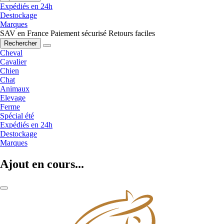
Expédiés en 24h
Destockage
Marques
SAV en France
Paiement sécurisé
Retours faciles
Rechercher
Cheval
Cavalier
Chien
Chat
Animaux
Elevage
Ferme
Spécial été
Expédiés en 24h
Destockage
Marques
Ajout en cours...