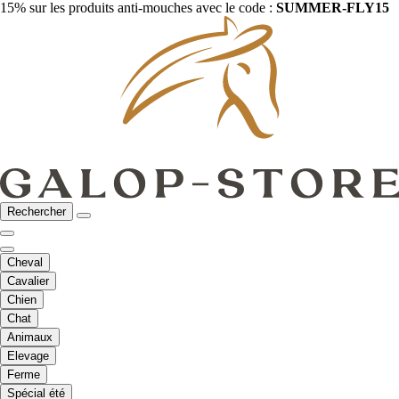
15% sur les produits anti-mouches avec le code :
SUMMER-FLY15
Rechercher
Cheval
Cavalier
Chien
Chat
Animaux
Elevage
Ferme
Spécial été