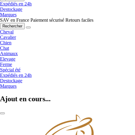
Expédiés en 24h
Destockage
Marques
SAV en France
Paiement sécurisé
Retours faciles
Rechercher
Cheval
Cavalier
Chien
Chat
Animaux
Elevage
Ferme
Spécial été
Expédiés en 24h
Destockage
Marques
Ajout en cours...