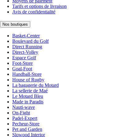
Moyens de paiement
Tarifs et options de livraison
Avis de confidentialité
Nos boutiques
Basket-Center
Boulevard du Golf
Direct Running
Direct-Volley
Espace Golf
Foot-Store
Goal-Foot
Handball-Store
House of Rugby
La bagagerie du Motard
La sellerie de Maé
Le Motard Bleu
Made in Paradis
Nauti-wave
On-Fight
Padel-Expert
Pecheur-Store
Pet and Garden
Slowood Interior