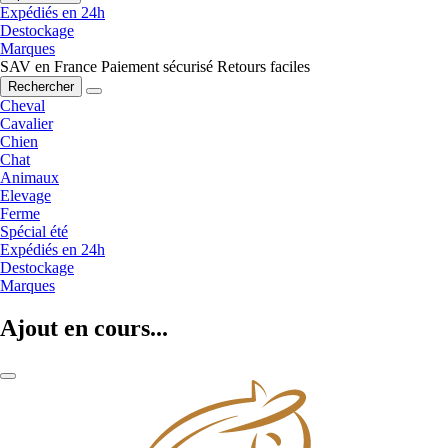
Expédiés en 24h
Destockage
Marques
SAV en France
Paiement sécurisé
Retours faciles
Rechercher
Cheval
Cavalier
Chien
Chat
Animaux
Elevage
Ferme
Spécial été
Expédiés en 24h
Destockage
Marques
Ajout en cours...