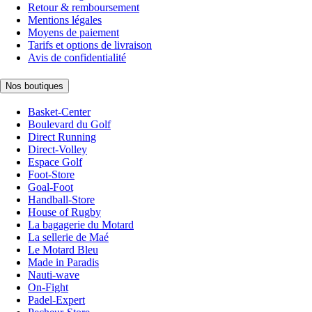
Retour & remboursement
Mentions légales
Moyens de paiement
Tarifs et options de livraison
Avis de confidentialité
Nos boutiques
Basket-Center
Boulevard du Golf
Direct Running
Direct-Volley
Espace Golf
Foot-Store
Goal-Foot
Handball-Store
House of Rugby
La bagagerie du Motard
La sellerie de Maé
Le Motard Bleu
Made in Paradis
Nauti-wave
On-Fight
Padel-Expert