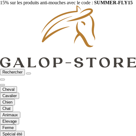
15% sur les produits anti-mouches avec le code :
SUMMER-FLY15
Rechercher
Cheval
Cavalier
Chien
Chat
Animaux
Elevage
Ferme
Spécial été