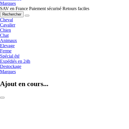
Marques
SAV en France
Paiement sécurisé
Retours faciles
Rechercher
Cheval
Cavalier
Chien
Chat
Animaux
Elevage
Ferme
Spécial été
Expédiés en 24h
Destockage
Marques
Ajout en cours...