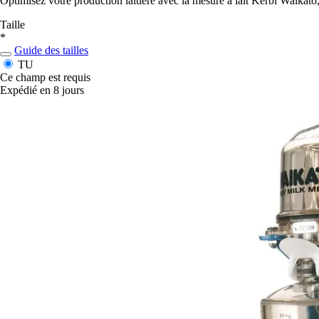
Optimisez votre production laitière avec la mesure à lait Kerbl Waikato,
Taille
*
Guide des tailles
TU
Ce champ est requis
Expédié en 8 jours