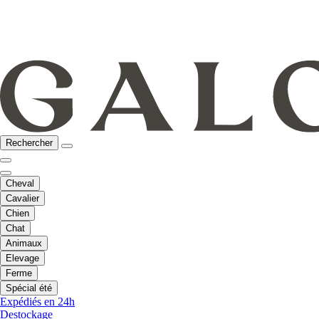
Rechercher
Cheval
Cavalier
Chien
Chat
Animaux
Elevage
Ferme
Spécial été
Expédiés en 24h
Destockage