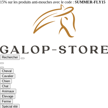
15% sur les produits anti-mouches avec le code :
SUMMER-FLY15
Rechercher
Cheval
Cavalier
Chien
Chat
Animaux
Elevage
Ferme
Spécial été