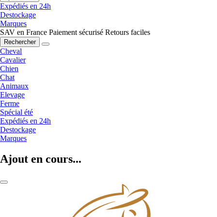
Expédiés en 24h
Destockage
Marques
SAV en France
Paiement sécurisé
Retours faciles
Rechercher
Cheval
Cavalier
Chien
Chat
Animaux
Elevage
Ferme
Spécial été
Expédiés en 24h
Destockage
Marques
Ajout en cours...