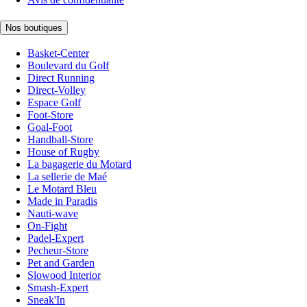
Nos boutiques
Basket-Center
Boulevard du Golf
Direct Running
Direct-Volley
Espace Golf
Foot-Store
Goal-Foot
Handball-Store
House of Rugby
La bagagerie du Motard
La sellerie de Maé
Le Motard Bleu
Made in Paradis
Nauti-wave
On-Fight
Padel-Expert
Pecheur-Store
Pet and Garden
Slowood Interior
Smash-Expert
Sneak'In