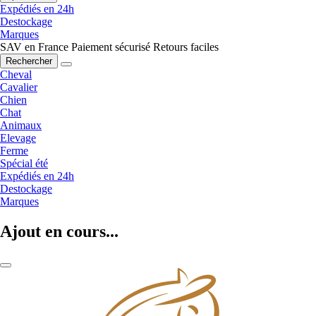
Expédiés en 24h
Destockage
Marques
SAV en France
Paiement sécurisé
Retours faciles
Rechercher
Cheval
Cavalier
Chien
Chat
Animaux
Elevage
Ferme
Spécial été
Expédiés en 24h
Destockage
Marques
Ajout en cours...