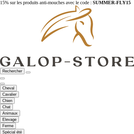
15% sur les produits anti-mouches avec le code :
SUMMER-FLY15
Rechercher
Cheval
Cavalier
Chien
Chat
Animaux
Elevage
Ferme
Spécial été