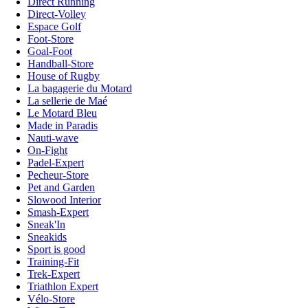
Direct Running
Direct-Volley
Espace Golf
Foot-Store
Goal-Foot
Handball-Store
House of Rugby
La bagagerie du Motard
La sellerie de Maé
Le Motard Bleu
Made in Paradis
Nauti-wave
On-Fight
Padel-Expert
Pecheur-Store
Pet and Garden
Slowood Interior
Smash-Expert
Sneak'In
Sneakids
Sport is good
Training-Fit
Trek-Expert
Triathlon Expert
Vélo-Store