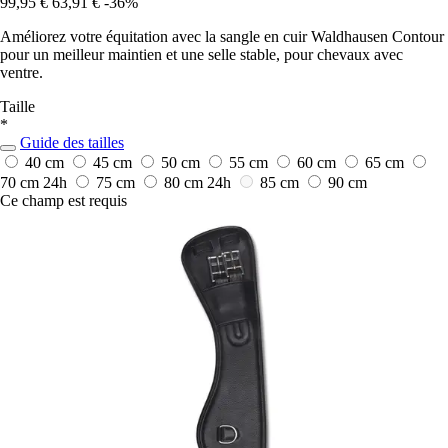
99,95 €
63,91 €
-36%
Améliorez votre équitation avec la sangle en cuir Waldhausen Contour
pour un meilleur maintien et une selle stable, pour chevaux avec
ventre.
Taille
*
Guide des tailles
40 cm
45 cm
50 cm
55 cm
60 cm
65 cm
70 cm
24h
75 cm
80 cm
24h
85 cm
90 cm
Ce champ est requis