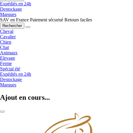
Expédiés en 24h
Destockage
Marques
SAV en France
Paiement sécurisé
Retours faciles
Rechercher
Cheval
Cavalier
Chien
Chat
Animaux
Elevage
Ferme
Spécial été
Expédiés en 24h
Destockage
Marques
Ajout en cours...