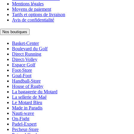
Mentions légales
Moyens de paiement
Tarifs et options de livraison
Avis de confidentialité
Nos boutiques
Basket-Center
Boulevard du Golf
Direct Running
Direct-Volley
Espace Golf
Foot-Store
Goal-Foot
Handball-Store
House of Rugby
La bagagerie du Motard
La sellerie de Maé
Le Motard Bleu
Made in Paradis
Nauti-wave
On-Fight
Padel-Expert
Pecheur-Store