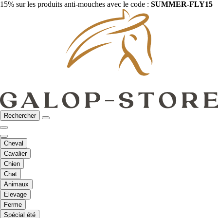
15% sur les produits anti-mouches avec le code :
SUMMER-FLY15
Rechercher
Cheval
Cavalier
Chien
Chat
Animaux
Elevage
Ferme
Spécial été