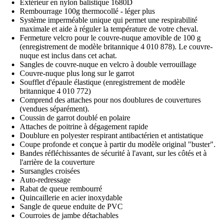
Extérieur en nylon balistique 1680D
Rembourrage 100g thermocollé - léger plus
Système imperméable unique qui permet une respirabilité
maximale et aide à réguler la température de votre cheval.
Fermeture velcro pour le couvre-nuque amovible de 100 g
(enregistrement de modèle britannique 4 010 878). Le couvre-
nuque est inclus dans cet achat.
Sangles de couvre-nuque en velcro à double verrouillage
Couvre-nuque plus long sur le garrot
Soufflet d'épaule élastique (enregistrement de modèle
britannique 4 010 772)
Comprend des attaches pour nos doublures de couvertures
(vendues séparément).
Coussin de garrot doublé en polaire
Attaches de poitrine à dégagement rapide
Doublure en polyester respirant antibactérien et antistatique
Coupe profonde et conçue à partir du modèle original "buster".
Bandes réfléchissantes de sécurité à l'avant, sur les côtés et à
l'arrière de la couverture
Sursangles croisées
Auto-redressage
Rabat de queue rembourré
Quincaillerie en acier inoxydable
Sangle de queue enduite de PVC
Courroies de jambe détachables