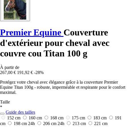
Premier Equine
Couverture
d'extérieur pour cheval avec
couvre cou Titan 100 g
À partir de
267,00 €
191,92 €
-28%
Protégez votre cheval avec élégance grâce à la couverture Premier
Equine Titan 100g - robuste, imperméable et respirante pour le confort
maximal.
Taille
*
Guide des tailles
152 cm
160 cm
168 cm
175 cm
183 cm
191
cm
198 cm
24h
206 cm
24h
213 cm
221 cm