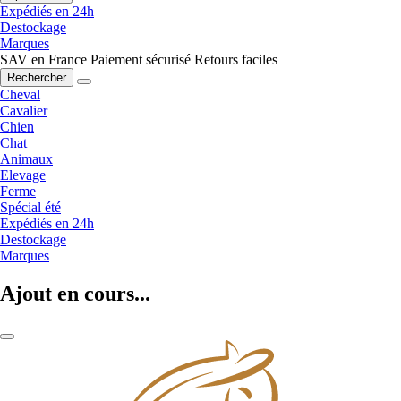
Expédiés en 24h
Destockage
Marques
SAV en France
Paiement sécurisé
Retours faciles
Rechercher
Cheval
Cavalier
Chien
Chat
Animaux
Elevage
Ferme
Spécial été
Expédiés en 24h
Destockage
Marques
Ajout en cours...