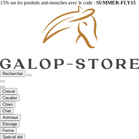
15% sur les produits anti-mouches avec le code :
SUMMER-FLY15
Rechercher
Cheval
Cavalier
Chien
Chat
Animaux
Elevage
Ferme
Spécial été