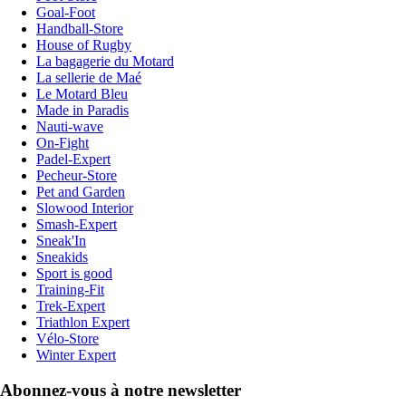
Goal-Foot
Handball-Store
House of Rugby
La bagagerie du Motard
La sellerie de Maé
Le Motard Bleu
Made in Paradis
Nauti-wave
On-Fight
Padel-Expert
Pecheur-Store
Pet and Garden
Slowood Interior
Smash-Expert
Sneak'In
Sneakids
Sport is good
Training-Fit
Trek-Expert
Triathlon Expert
Vélo-Store
Winter Expert
Abonnez-vous à notre newsletter