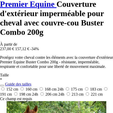
Premier Equine
Couverture
d'extérieur imperméable pour
cheval avec couvre-cou Buster
Combo 200g
À partir de
237,00 €
157,12 €
-34%
Protégez votre cheval contre les éléments avec la couverture d'extérieur
Premier Equine Buster Combo 200g - résistante, imperméable,
respirante et confortable pour une liberté de mouvement maximale.
Taille
*
Guide des tailles
152 cm
160 cm
168 cm
24h
175 cm
183 cm
191 cm
198 cm
24h
206 cm
24h
213 cm
221 cm
Ce champ est requis