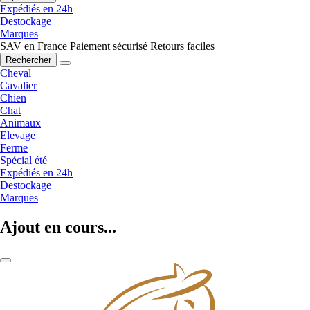
Expédiés en 24h
Destockage
Marques
SAV en France
Paiement sécurisé
Retours faciles
Rechercher
Cheval
Cavalier
Chien
Chat
Animaux
Elevage
Ferme
Spécial été
Expédiés en 24h
Destockage
Marques
Ajout en cours...