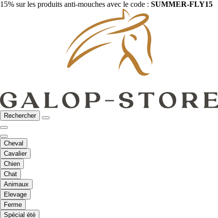
15% sur les produits anti-mouches avec le code :
SUMMER-FLY15
Rechercher
Cheval
Cavalier
Chien
Chat
Animaux
Elevage
Ferme
Spécial été