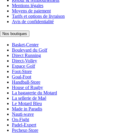
Retour & remboursement
Mentions légales
Moyens de paiement
Tarifs et options de livraison
Avis de confidentialité
Nos boutiques
Basket-Center
Boulevard du Golf
Direct Running
Direct-Volley
Espace Golf
Foot-Store
Goal-Foot
Handball-Store
House of Rugby
La bagagerie du Motard
La sellerie de Maé
Le Motard Bleu
Made in Paradis
Nauti-wave
On-Fight
Padel-Expert
Pecheur-Store