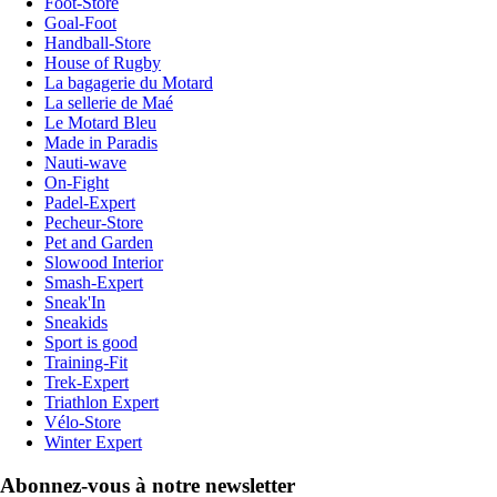
Foot-Store
Goal-Foot
Handball-Store
House of Rugby
La bagagerie du Motard
La sellerie de Maé
Le Motard Bleu
Made in Paradis
Nauti-wave
On-Fight
Padel-Expert
Pecheur-Store
Pet and Garden
Slowood Interior
Smash-Expert
Sneak'In
Sneakids
Sport is good
Training-Fit
Trek-Expert
Triathlon Expert
Vélo-Store
Winter Expert
Abonnez-vous à notre newsletter