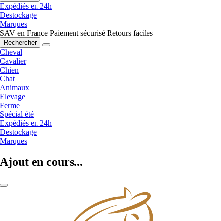
Expédiés en 24h
Destockage
Marques
SAV en France
Paiement sécurisé
Retours faciles
Rechercher
Cheval
Cavalier
Chien
Chat
Animaux
Elevage
Ferme
Spécial été
Expédiés en 24h
Destockage
Marques
Ajout en cours...