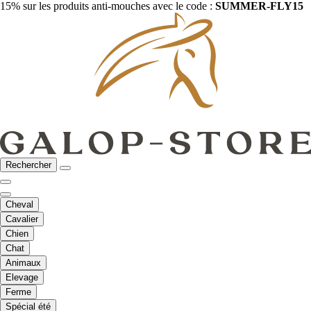
15% sur les produits anti-mouches avec le code :
SUMMER-FLY15
Rechercher
Cheval
Cavalier
Chien
Chat
Animaux
Elevage
Ferme
Spécial été