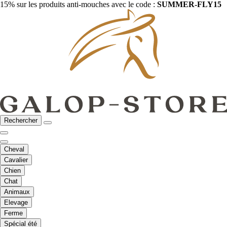
15% sur les produits anti-mouches avec le code :
SUMMER-FLY15
Rechercher
Cheval
Cavalier
Chien
Chat
Animaux
Elevage
Ferme
Spécial été