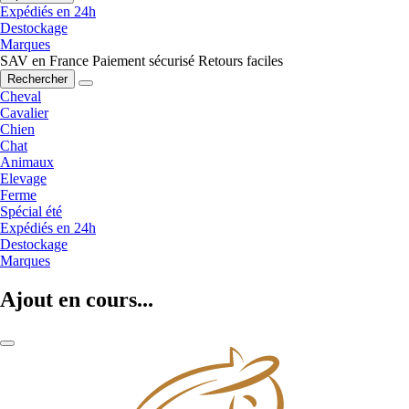
Expédiés en 24h
Destockage
Marques
SAV en France
Paiement sécurisé
Retours faciles
Rechercher
Cheval
Cavalier
Chien
Chat
Animaux
Elevage
Ferme
Spécial été
Expédiés en 24h
Destockage
Marques
Ajout en cours...