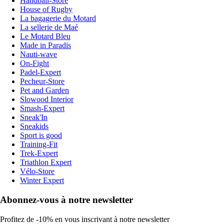
Handball-Store
House of Rugby
La bagagerie du Motard
La sellerie de Maé
Le Motard Bleu
Made in Paradis
Nauti-wave
On-Fight
Padel-Expert
Pecheur-Store
Pet and Garden
Slowood Interior
Smash-Expert
Sneak'In
Sneakids
Sport is good
Training-Fit
Trek-Expert
Triathlon Expert
Vélo-Store
Winter Expert
Abonnez-vous à notre newsletter
Profitez de -10% en vous inscrivant à notre newsletter