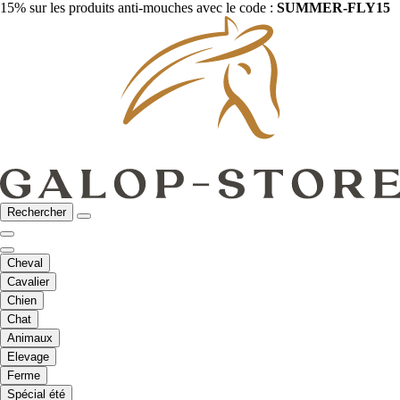
15% sur les produits anti-mouches avec le code :
SUMMER-FLY15
Rechercher
Cheval
Cavalier
Chien
Chat
Animaux
Elevage
Ferme
Spécial été