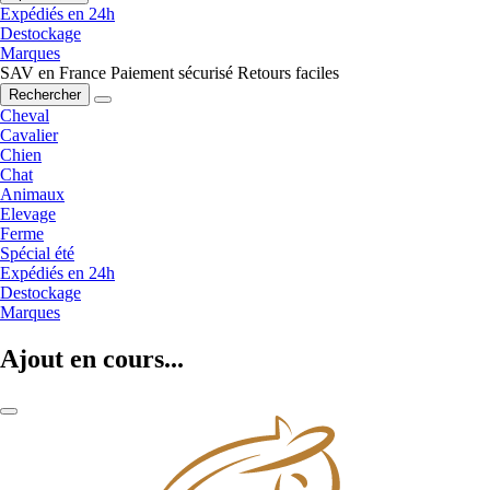
Expédiés en 24h
Destockage
Marques
SAV en France
Paiement sécurisé
Retours faciles
Rechercher
Cheval
Cavalier
Chien
Chat
Animaux
Elevage
Ferme
Spécial été
Expédiés en 24h
Destockage
Marques
Ajout en cours...