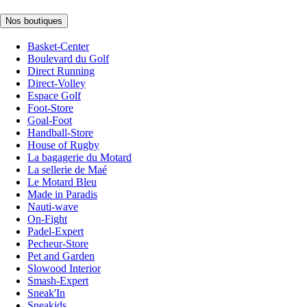
Nos boutiques
Basket-Center
Boulevard du Golf
Direct Running
Direct-Volley
Espace Golf
Foot-Store
Goal-Foot
Handball-Store
House of Rugby
La bagagerie du Motard
La sellerie de Maé
Le Motard Bleu
Made in Paradis
Nauti-wave
On-Fight
Padel-Expert
Pecheur-Store
Pet and Garden
Slowood Interior
Smash-Expert
Sneak'In
Sneakids