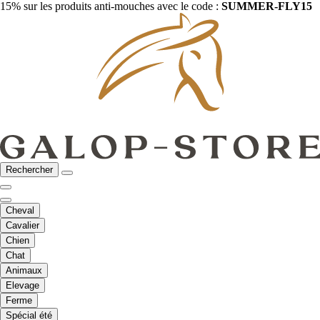
15% sur les produits anti-mouches avec le code :
SUMMER-FLY15
Rechercher
Cheval
Cavalier
Chien
Chat
Animaux
Elevage
Ferme
Spécial été