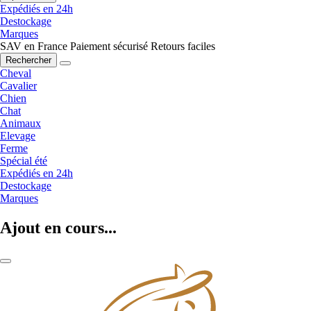
Expédiés en 24h
Destockage
Marques
SAV en France
Paiement sécurisé
Retours faciles
Rechercher
Cheval
Cavalier
Chien
Chat
Animaux
Elevage
Ferme
Spécial été
Expédiés en 24h
Destockage
Marques
Ajout en cours...