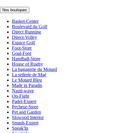
Nos boutiques
Basket-Center
Boulevard du Golf
Direct Running
Direct-Volley
Espace Golf
Foot-Store
Goal-Foot
Handball-Store
House of Rugby
La bagagerie du Motard
La sellerie de Maé
Le Motard Bleu
Made in Paradis
Nauti-wave
On-Fight
Padel-Expert
Pecheur-Store
Pet and Garden
Slowood Interior
Smash-Expert
Sneak'In