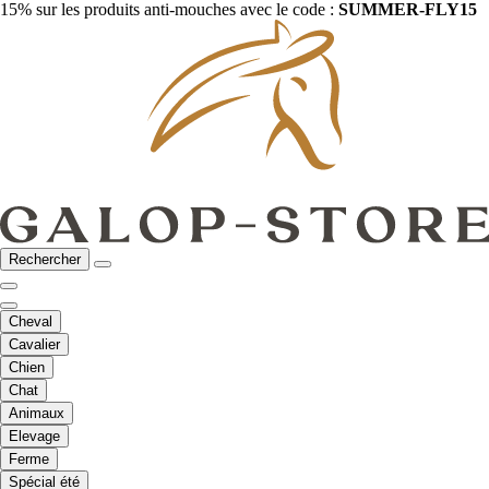
15% sur les produits anti-mouches avec le code :
SUMMER-FLY15
Rechercher
Cheval
Cavalier
Chien
Chat
Animaux
Elevage
Ferme
Spécial été