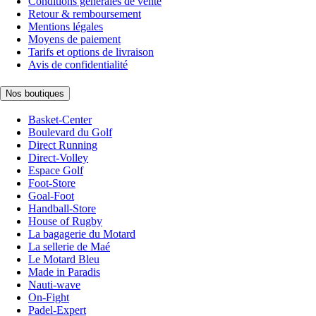
Conditions générales de vente
Retour & remboursement
Mentions légales
Moyens de paiement
Tarifs et options de livraison
Avis de confidentialité
Nos boutiques
Basket-Center
Boulevard du Golf
Direct Running
Direct-Volley
Espace Golf
Foot-Store
Goal-Foot
Handball-Store
House of Rugby
La bagagerie du Motard
La sellerie de Maé
Le Motard Bleu
Made in Paradis
Nauti-wave
On-Fight
Padel-Expert