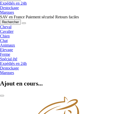
Expédiés en 24h
Destockage
Marques
SAV en France
Paiement sécurisé
Retours faciles
Rechercher
Cheval
Cavalier
Chien
Chat
Animaux
Elevage
Ferme
Spécial été
Expédiés en 24h
Destockage
Marques
Ajout en cours...