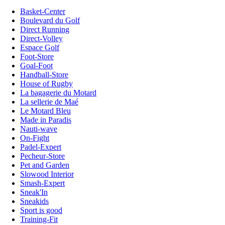
Basket-Center
Boulevard du Golf
Direct Running
Direct-Volley
Espace Golf
Foot-Store
Goal-Foot
Handball-Store
House of Rugby
La bagagerie du Motard
La sellerie de Maé
Le Motard Bleu
Made in Paradis
Nauti-wave
On-Fight
Padel-Expert
Pecheur-Store
Pet and Garden
Slowood Interior
Smash-Expert
Sneak'In
Sneakids
Sport is good
Training-Fit