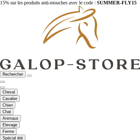
15% sur les produits anti-mouches avec le code :
SUMMER-FLY15
Rechercher
Cheval
Cavalier
Chien
Chat
Animaux
Elevage
Ferme
Spécial été