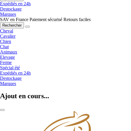
Expédiés en 24h
Destockage
Marques
SAV en France
Paiement sécurisé
Retours faciles
Rechercher
Cheval
Cavalier
Chien
Chat
Animaux
Elevage
Ferme
Spécial été
Expédiés en 24h
Destockage
Marques
Ajout en cours...