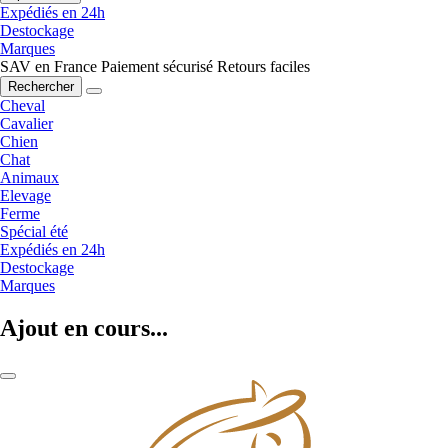
Expédiés en 24h
Destockage
Marques
SAV en France
Paiement sécurisé
Retours faciles
Rechercher
Cheval
Cavalier
Chien
Chat
Animaux
Elevage
Ferme
Spécial été
Expédiés en 24h
Destockage
Marques
Ajout en cours...