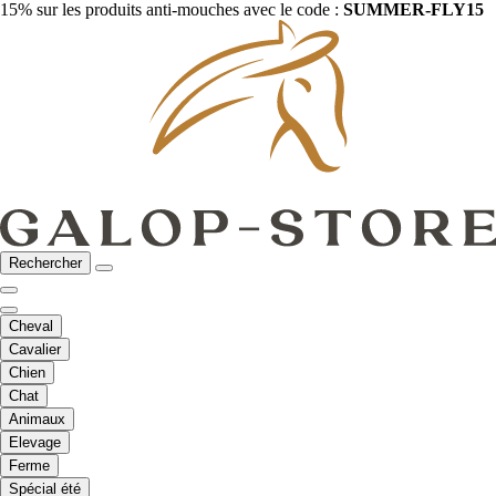
15% sur les produits anti-mouches avec le code :
SUMMER-FLY15
Rechercher
Cheval
Cavalier
Chien
Chat
Animaux
Elevage
Ferme
Spécial été