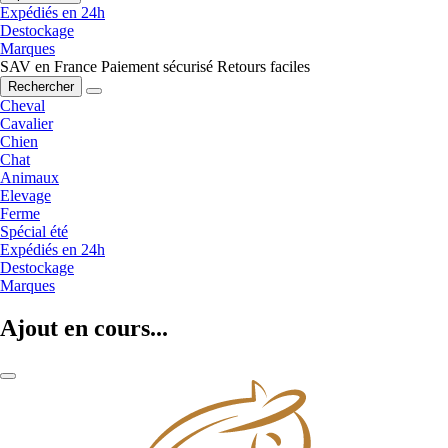
Expédiés en 24h
Destockage
Marques
SAV en France
Paiement sécurisé
Retours faciles
Rechercher
Cheval
Cavalier
Chien
Chat
Animaux
Elevage
Ferme
Spécial été
Expédiés en 24h
Destockage
Marques
Ajout en cours...