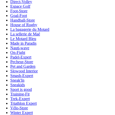
Direct-Volley
Espace Golf
Foot-Store
Goal-Foot
Handball-Store
House of Rugby
La bagagerie du Motard
La sellerie de Maé
Le Motard Bleu
Made in Paradis
Nauti-wave
On-Fight
Padel-Expert
Pecheur-Store
Pet and Garden
Slowood Interior
Smash-Expert
Sneak'In
Sneakids
Sport is good
Training-Fit
Trek-Expert
Triathlon Expert
Vélo-Store
Winter Expert