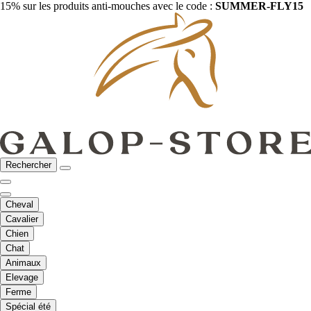
15% sur les produits anti-mouches avec le code :
SUMMER-FLY15
Rechercher
Cheval
Cavalier
Chien
Chat
Animaux
Elevage
Ferme
Spécial été