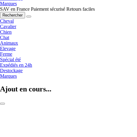
Marques
SAV en France
Paiement sécurisé
Retours faciles
Rechercher
Cheval
Cavalier
Chien
Chat
Animaux
Elevage
Ferme
Spécial été
Expédiés en 24h
Destockage
Marques
Ajout en cours...