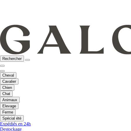
Rechercher
Cheval
Cavalier
Chien
Chat
Animaux
Elevage
Ferme
Spécial été
Expédiés en 24h
Destockage