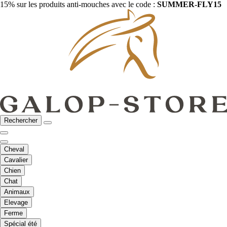
15% sur les produits anti-mouches avec le code :
SUMMER-FLY15
Rechercher
Cheval
Cavalier
Chien
Chat
Animaux
Elevage
Ferme
Spécial été