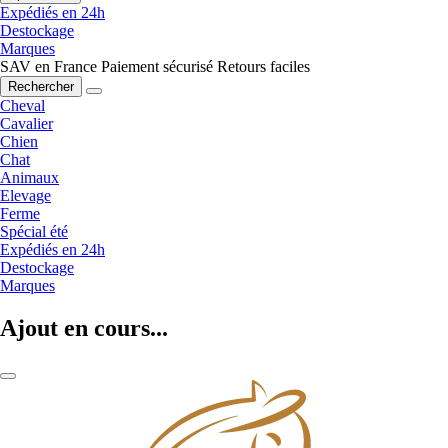
Expédiés en 24h
Destockage
Marques
SAV en France
Paiement sécurisé
Retours faciles
Rechercher
Cheval
Cavalier
Chien
Chat
Animaux
Elevage
Ferme
Spécial été
Expédiés en 24h
Destockage
Marques
Ajout en cours...