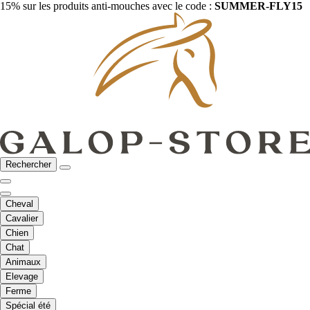
15% sur les produits anti-mouches avec le code :
SUMMER-FLY15
Rechercher
Cheval
Cavalier
Chien
Chat
Animaux
Elevage
Ferme
Spécial été