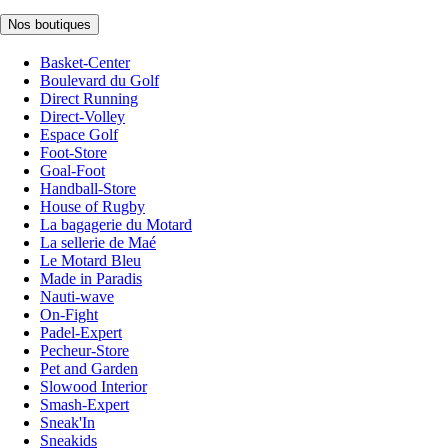
Nos boutiques
Basket-Center
Boulevard du Golf
Direct Running
Direct-Volley
Espace Golf
Foot-Store
Goal-Foot
Handball-Store
House of Rugby
La bagagerie du Motard
La sellerie de Maé
Le Motard Bleu
Made in Paradis
Nauti-wave
On-Fight
Padel-Expert
Pecheur-Store
Pet and Garden
Slowood Interior
Smash-Expert
Sneak'In
Sneakids