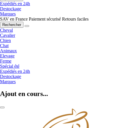
Expédiés en 24h
Destockage
Marques
SAV en France
Paiement sécurisé
Retours faciles
Rechercher
Cheval
Cavalier
Chien
Chat
Animaux
Elevage
Ferme
Spécial été
Expédiés en 24h
Destockage
Marques
Ajout en cours...