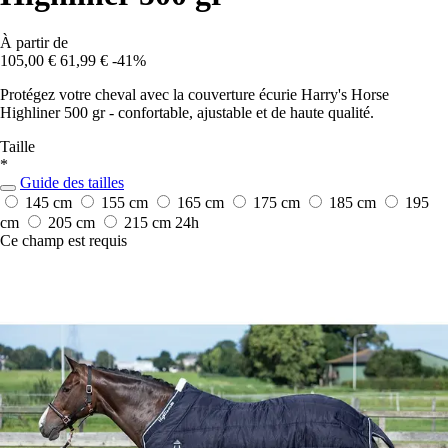
À partir de
105,00 €
61,99 €
-41%
Protégez votre cheval avec la couverture écurie Harry's Horse
Highliner 500 gr - confortable, ajustable et de haute qualité.
Taille
*
Guide des tailles
145 cm
155 cm
165 cm
175 cm
185 cm
195
cm
205 cm
215 cm
24h
Ce champ est requis