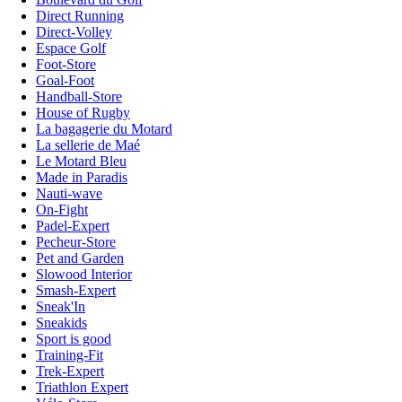
Direct Running
Direct-Volley
Espace Golf
Foot-Store
Goal-Foot
Handball-Store
House of Rugby
La bagagerie du Motard
La sellerie de Maé
Le Motard Bleu
Made in Paradis
Nauti-wave
On-Fight
Padel-Expert
Pecheur-Store
Pet and Garden
Slowood Interior
Smash-Expert
Sneak'In
Sneakids
Sport is good
Training-Fit
Trek-Expert
Triathlon Expert