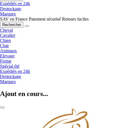
Expédiés en 24h
Destockage
Marques
SAV en France
Paiement sécurisé
Retours faciles
Rechercher
Cheval
Cavalier
Chien
Chat
Animaux
Elevage
Ferme
Spécial été
Expédiés en 24h
Destockage
Marques
Ajout en cours...