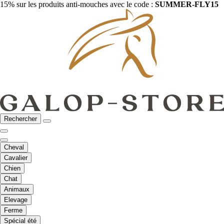
15% sur les produits anti-mouches avec le code :
SUMMER-FLY15
Rechercher
Cheval
Cavalier
Chien
Chat
Animaux
Elevage
Ferme
Spécial été