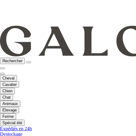
Rechercher
Cheval
Cavalier
Chien
Chat
Animaux
Elevage
Ferme
Spécial été
Expédiés en 24h
Destockage