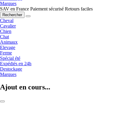
Marques
SAV en France
Paiement sécurisé
Retours faciles
Rechercher
Cheval
Cavalier
Chien
Chat
Animaux
Elevage
Ferme
Spécial été
Expédiés en 24h
Destockage
Marques
Ajout en cours...