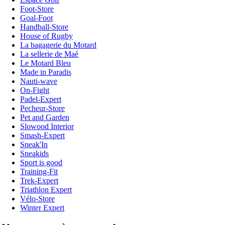
Foot-Store
Goal-Foot
Handball-Store
House of Rugby
La bagagerie du Motard
La sellerie de Maé
Le Motard Bleu
Made in Paradis
Nauti-wave
On-Fight
Padel-Expert
Pecheur-Store
Pet and Garden
Slowood Interior
Smash-Expert
Sneak'In
Sneakids
Sport is good
Training-Fit
Trek-Expert
Triathlon Expert
Vélo-Store
Winter Expert