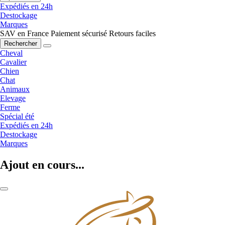
Expédiés en 24h
Destockage
Marques
SAV en France
Paiement sécurisé
Retours faciles
Rechercher
Cheval
Cavalier
Chien
Chat
Animaux
Elevage
Ferme
Spécial été
Expédiés en 24h
Destockage
Marques
Ajout en cours...