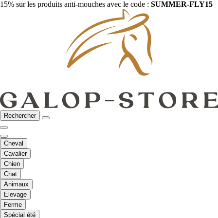
15% sur les produits anti-mouches avec le code :
SUMMER-FLY15
Rechercher
Cheval
Cavalier
Chien
Chat
Animaux
Elevage
Ferme
Spécial été